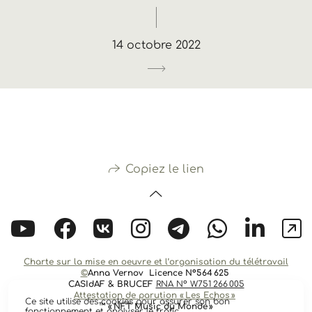
14 octobre 2022
Copiez le lien
Charte sur la mise en oeuvre et l’organisation du télétravail
©
Anna Vernov
Licence N°564 625
CASIdAF & BRUCEF
RNA N° W751 266 005
Attestation de parution « Les Echos »
Ce site utilise des cookies pour assurer son bon
™️ « NFT Music du Monde »
fonctionnement et analyser le trafic.