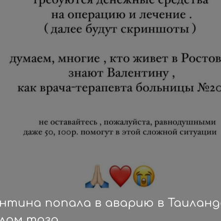
нтина попала в аварию в Таиланд
лом таза