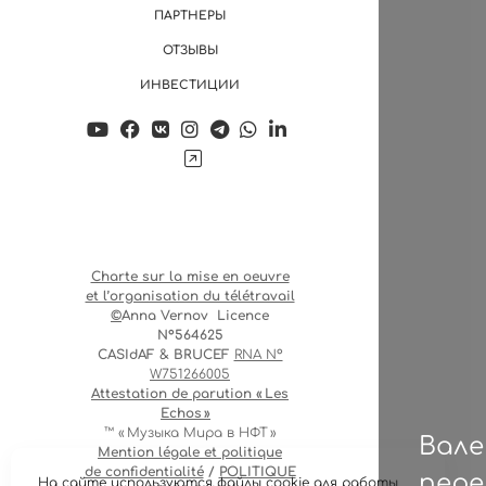
ПАРТНЕРЫ
ОТЗЫВЫ
ИНВЕСТИЦИИ
Charte sur la mise en oeuvre
et l’organisation du télétravail
©
Anna Vernov
Licence
N°564625
CASIdAF & BRUCEF
RNA N°
W751266005
Attestation de parution « Les
Echos »
™️ « Музыка Мира в НФТ »
Вале
Mention légale et politique
de confidentialité
/
POLITIQUE
пере
На сайте используются файлы cookie для работы