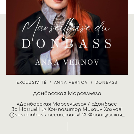
EXCLUSIVITÉ
ANNA VERNOV
DONBASS
Донбасская Марсельеза
«Донбасская Марсельеза» / «Донбасс
За Нами»!!! 🤝 Композитор Михаил Хохлов!
@sos.donbass ассоциация! 🫶 Французская...