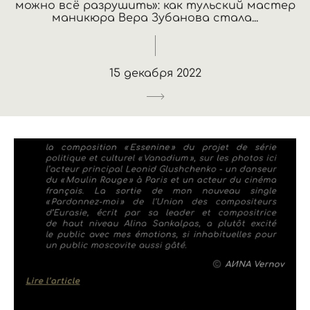
можно всё разрушить»: как тульский мастер
маникюра Вера Зубанова стала...
15 декабря 2022