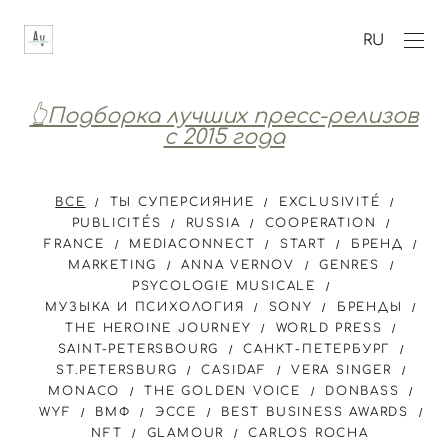
RU
👆Подборка лучших пресс-релизов
с 2015 года
ВСЕ
ТЫ СУПЕРСИЯНИЕ
EXCLUSIVITÉ
PUBLICITÉS
RUSSIA
COOPERATION
FRANCE
MEDIACONNECT
START
БРЕНД
MARKETING
ANNA VERNOV
GENRES
PSYCOLOGIE MUSICALE
МУЗЫКА И ПСИХОЛОГИЯ
SONY
БРЕНДЫ
THE HEROINE JOURNEY
WORLD PRESS
SAINT-PETERSBOURG
САНКТ-ПЕТЕРБУРГ
ST.PETERSBURG
CASIDAF
VERA SINGER
MONACO
THE GOLDEN VOICE
DONBASS
WYF
ВМФ
ЭССЕ
BEST BUSINESS AWARDS
NFT
GLAMOUR
CARLOS ROCHA