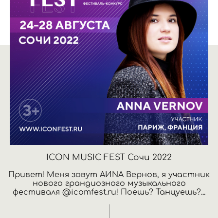
ICON MUSIC FEST Сочи 2022
Привет! Меня зовут АИNA Вернов, я участник
нового грандиозного музыкального
фестиваля @icomfest.ru! Поешь? Танцуешь?...