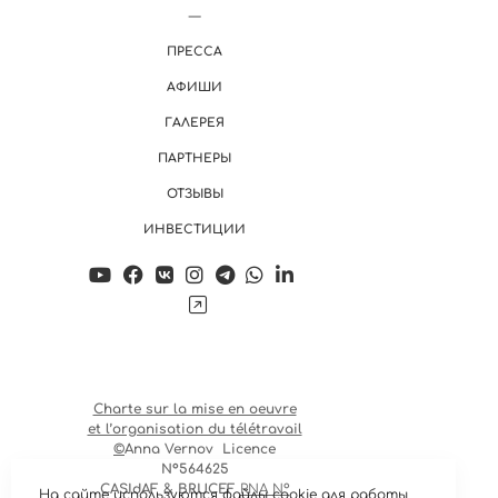
ПРЕССА
АФИШИ
ГАЛЕРЕЯ
ПАРТНЕРЫ
ОТЗЫВЫ
ИНВЕСТИЦИИ
Charte sur la mise en oeuvre
et l’organisation du télétravail
©
Anna Vernov
Licence
N°564625
CASIdAF & BRUCEF
RNA N°
На сайте используются файлы cookie для работы