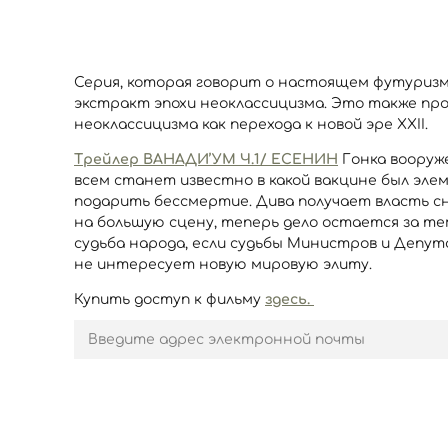
Серия, которая говорит о настоящем футуриз
экстракт эпохи неоклассицизма. Это также пр
неоклассицизма как перехода к новой эре XXII.
Трейлер ВАНАДИ’УМ Ч.1/ ЕСЕНИН
Гонка вооруже
всем станет известно в какой вакцине был эле
подарить бессмертие. Дива получает власть с
на большую сцену, теперь дело остается за тем
судьба народа, если судьбы Министров и Депу
не интересует новую мировую элиту.
Купить доступ к фильму
здесь.