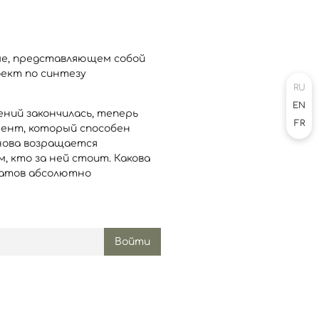
ме, представляющем собой
оект по синтезу
RU
EN
ний закончилась, теперь
FR
мент, который способен
нова возращается
, кто за ней стоит. Какова
татов абсолютно
Войти