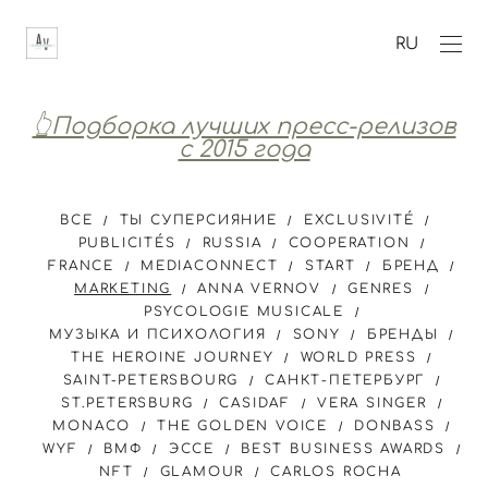
RU
👆Подборка лучших пресс-релизов
с 2015 года
ВСЕ
ТЫ СУПЕРСИЯНИЕ
EXCLUSIVITÉ
PUBLICITÉS
RUSSIA
COOPERATION
FRANCE
MEDIACONNECT
START
БРЕНД
MARKETING
ANNA VERNOV
GENRES
PSYCOLOGIE MUSICALE
МУЗЫКА И ПСИХОЛОГИЯ
SONY
БРЕНДЫ
THE HEROINE JOURNEY
WORLD PRESS
SAINT-PETERSBOURG
САНКТ-ПЕТЕРБУРГ
ST.PETERSBURG
CASIDAF
VERA SINGER
MONACO
THE GOLDEN VOICE
DONBASS
WYF
ВМФ
ЭССЕ
BEST BUSINESS AWARDS
NFT
GLAMOUR
CARLOS ROCHA