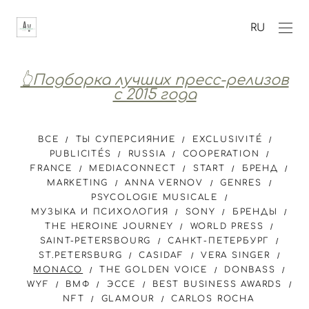
RU
👆Подборка лучших пресс-релизов
с 2015 года
ВСЕ
ТЫ СУПЕРСИЯНИЕ
EXCLUSIVITÉ
PUBLICITÉS
RUSSIA
COOPERATION
FRANCE
MEDIACONNECT
START
БРЕНД
MARKETING
ANNA VERNOV
GENRES
PSYCOLOGIE MUSICALE
МУЗЫКА И ПСИХОЛОГИЯ
SONY
БРЕНДЫ
THE HEROINE JOURNEY
WORLD PRESS
SAINT-PETERSBOURG
САНКТ-ПЕТЕРБУРГ
ST.PETERSBURG
CASIDAF
VERA SINGER
MONACO
THE GOLDEN VOICE
DONBASS
WYF
ВМФ
ЭССЕ
BEST BUSINESS AWARDS
NFT
GLAMOUR
CARLOS ROCHA